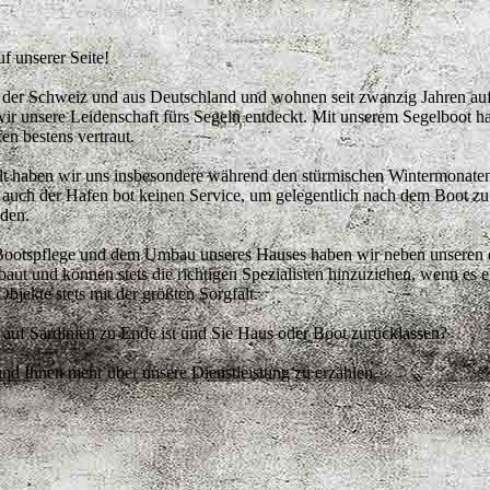
 unserer Seite!
s der Schweiz und aus Deutschland und wohnen seit zwanzig Jahren au
 unsere Leidenschaft fürs Segeln entdeckt. Mit unserem Segelboot ha
en bestens vertraut.
t haben wir uns insbesondere während den stürmischen Wintermonate
auch der Hafen bot keinen Service, um gelegentlich nach dem Boot zu s
nden.
Bootspflege und dem Umbau unseres Hauses haben wir neben unseren 
t und können stets die richtigen Spezialisten hinzuziehen, wenn es erf
bjekte stets mit der größten Sorgfalt.
 auf Sardinien zu Ende ist und Sie Haus oder Boot zurücklassen?
nd Ihnen mehr über unsere Dienstleistung zu erzählen.