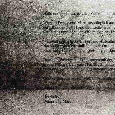
Hallo und nochmals herzlich Willkommen auf
Wir sind Denise und Marc, ursprünglich au
der Erkundung von Land und Leute haben wir
Sardiniens umrundet und sind mit vielen Häf
Während einem längeren Festland-Aufenthal
Nachbarn waren ebenfalls nicht vor Ort und 
Boat- und Housesitter Dienstleistung entsta
Durch unsere eigenen Erfahrungen mit der 
großes Netzwerk an guten Fachleuten aufgebau
hoch und wir betreuen die uns anvertrauten O
Geht es Ihnen genauso, wenn Ihr Aufenthalt
Dann freuen wir uns, Sie kennen zu lernen u
Herzlichst
Denise und Marc